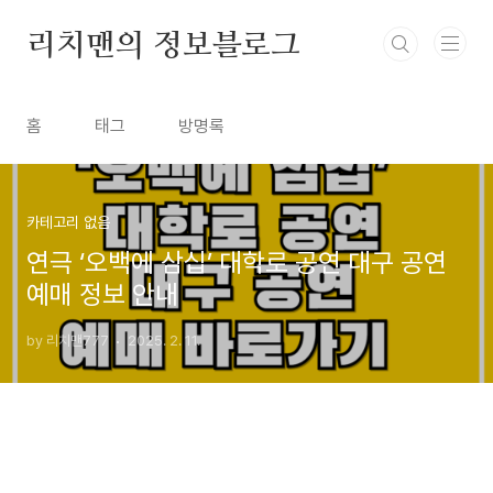
본문 바로가기
리치맨의 정보블로그
홈
태그
방명록
카테고리 없음
연극 ‘오백에 삼십’ 대학로 공연 대구 공연
예매 정보 안내
by 리치맨777
2025. 2. 11.