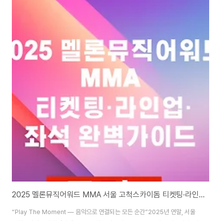
받으려면 꼭 확인해 보세요. 💳 광주 상생카드 사용처 🏪광주 상생카드는 광주
광역시 내 소상공인 가맹점에서 사용할 수 있습니다.대형 유통업체보다는 동네
상점과 중소 가맹점 ..
2025 멜론뮤직어워드 MMA 서울 고척스카이돔 티켓팅·라인업·좌석 완벽가이드
“Play The Moment — 음악으로 연결되는 모든 순간”2025년 연말, 서울