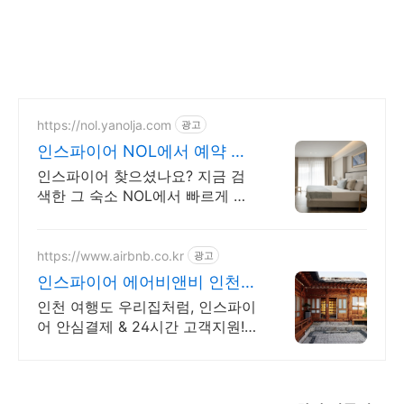
https://nol.yanolja.com
광고
인스파이어 NOL에서 예약 오
늘의 숙박 핫딜!
인스파이어 찾으셨나요? 지금 검
색한 그 숙소 NOL에서 빠르게 예
약 확정 가능!
https://www.airbnb.co.kr
광고
인스파이어 에어비앤비 인천
노을뷰 숙소
인천 여행도 우리집처럼, 인스파이
어 안심결제 & 24시간 고객지원!
혼자 여행, 신나는 파티, 가족과의
편안한 휴식까지, 에어비앤비에서
만나보세요.