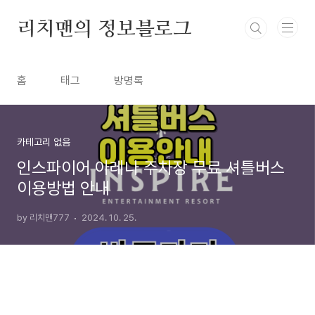
본문 바로가기
리치맨의 정보블로그
홈
태그
방명록
카테고리 없음
인스파이어 아레나 주차장 무료 셔틀버스
이용방법 안내
by 리치맨777
2024. 10. 25.