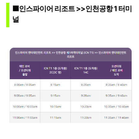
🟩인스파이어 리조트 >>인천공항 1 터미
널